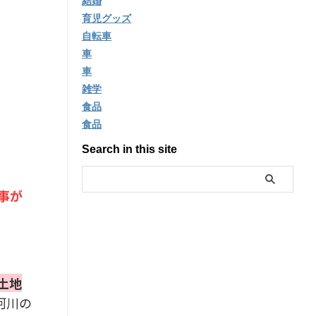
結婚
育児グッズ
自転車
車
車
雑学
食品
食品
Search in this site
事が
土地
河川の