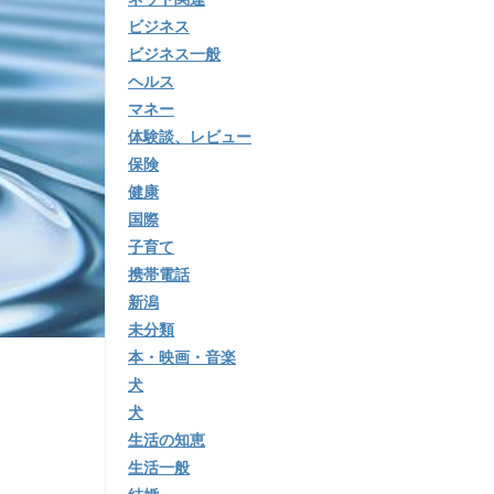
ビジネス
ビジネス一般
ヘルス
マネー
体験談、レビュー
保険
健康
国際
子育て
携帯電話
新潟
未分類
本・映画・音楽
犬
犬
生活の知恵
生活一般