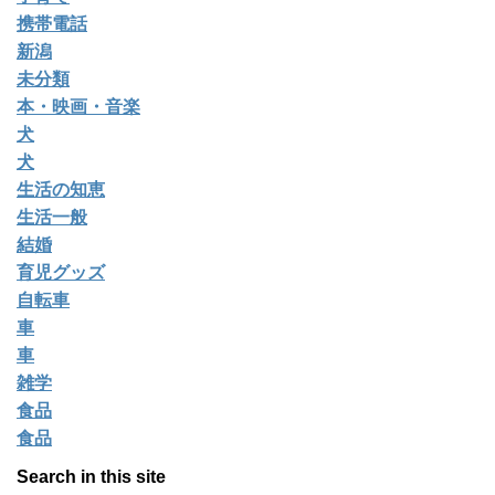
携帯電話
新潟
未分類
本・映画・音楽
犬
犬
生活の知恵
生活一般
結婚
育児グッズ
自転車
車
車
雑学
食品
食品
Search in this site