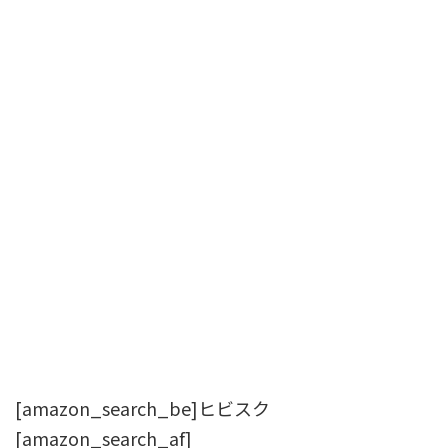
[amazon_search_be]ヒビスク
[amazon_search_af]